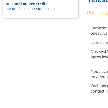
Du Lundi au Vendredi :
08:30 – 12:00 ; 14:00 – 17:30
Pour les p
Cambriola
télésurvei
La télésu
Nos systè
après lev
Nous avo
en adéqua
Ceci néc
contact :