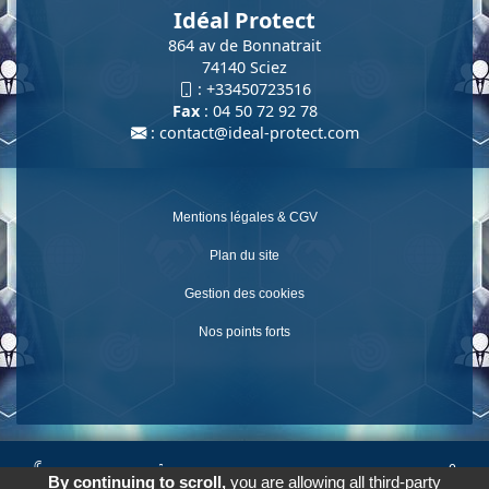
Idéal Protect
864 av de Bonnatrait
74140 Sciez
:
+33450723516
Fax
: 04 50 72 92 78
:
contact@ideal-protect.com
Mentions légales & CGV
Plan du site
Gestion des cookies
Nos points forts
© 2026
Agence Web Thonon Les Bains
-
Référencement Google
By continuing to scroll,
you are allowing all third-party
Thonon Les Bains
Clic And Go
création site internet thonon